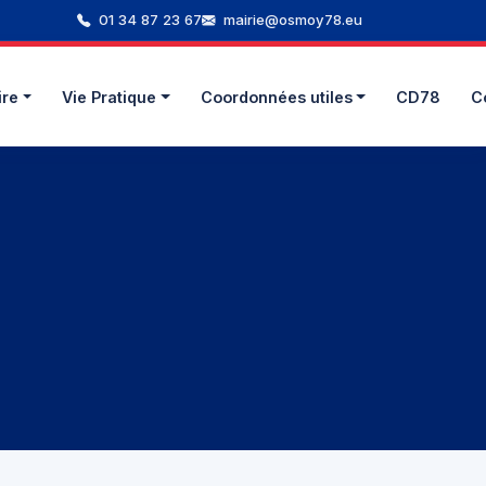
01 34 87 23 67
mairie@osmoy78.eu
ire
Vie Pratique
Coordonnées utiles
CD78
C