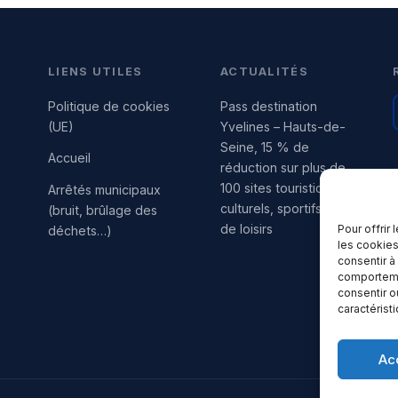
LIENS UTILES
ACTUALITÉS
Politique de cookies
Pass destination
(UE)
Yvelines – Hauts-de-
Seine, 15 % de
Accueil
réduction sur plus de
100 sites touristiques,
Arrêtés municipaux
culturels, sportifs et
(bruit, brûlage des
de loisirs
Pour offrir
déchets…)
les cookies
consentir à
comportemen
consentir o
caractérist
Ac