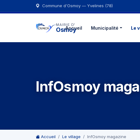
Commune d'Osmoy — Yvelines (78)
MAIRIE D'
Accueil
Municipalité
Le v
Osmoy
InfOsmoy maga
Accueil
Le village
InfOsmoy magazine