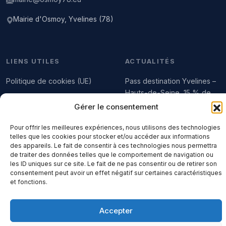
Mairie d'Osmoy, Yvelines (78)
LIENS UTILES
ACTUALITÉS
Politique de cookies (UE)
Pass destination Yvelines –
Hauts-de-Seine, 15 % de
Accueil
réduction sur plus de 100
Gérer le consentement
sites touristiques, culturels,
Arrêtés municipaux (bruit,
sportifs et de loisirs
Pour offrir les meilleures expériences, nous utilisons des technologies
brûlage des déchets…)
telles que les cookies pour stocker et/ou accéder aux informations
des appareils. Le fait de consentir à ces technologies nous permettra
de traiter des données telles que le comportement de navigation ou
les ID uniques sur ce site. Le fait de ne pas consentir ou de retirer son
RAPPORTS DU CONSEIL
consentement peut avoir un effet négatif sur certaines caractéristiques
et fonctions.
Contacter la mairie
Accepter