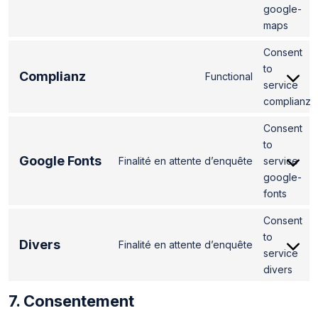
google-
maps
Consent
to
Complianz
Functional
service
complianz
Consent
to
Google Fonts
Finalité en attente d’enquête
service
google-
fonts
Consent
to
Divers
Finalité en attente d’enquête
service
divers
7. Consentement