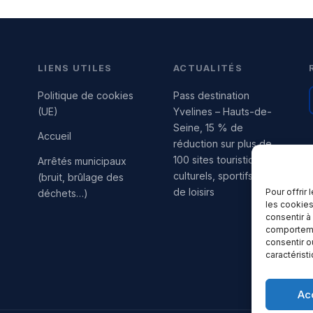
LIENS UTILES
ACTUALITÉS
Politique de cookies
Pass destination
(UE)
Yvelines – Hauts-de-
Seine, 15 % de
Accueil
réduction sur plus de
100 sites touristiques,
Arrêtés municipaux
culturels, sportifs et
(bruit, brûlage des
de loisirs
Pour offrir
déchets…)
les cookies
consentir à
comportemen
consentir o
caractérist
Ac