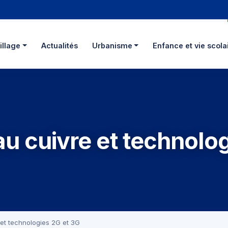
illage
Actualités
Urbanisme
Enfance et vie scola
u cuivre et technolog
et technologies 2G et 3G