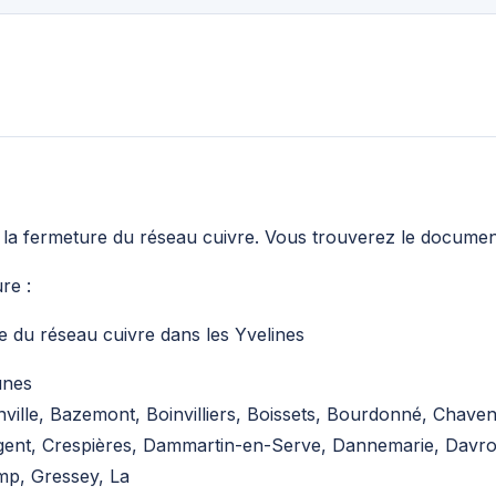
a fermeture du réseau cuivre. Vous trouverez le document
re :
e du réseau cuivre dans les Yvelines
unes
nville, Bazemont, Boinvilliers, Boissets, Bourdonné, Chaven
ent, Crespières, Dammartin-en-Serve, Dannemarie, Davron
p, Gressey, La