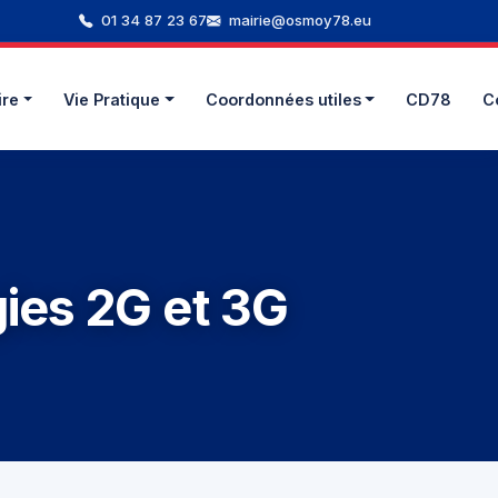
01 34 87 23 67
mairie@osmoy78.eu
ire
Vie Pratique
Coordonnées utiles
CD78
C
ies 2G et 3G