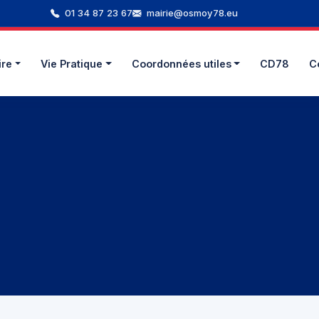
01 34 87 23 67
mairie@osmoy78.eu
ire
Vie Pratique
Coordonnées utiles
CD78
C