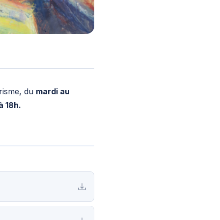
urisme, du
mardi au
à 18h.