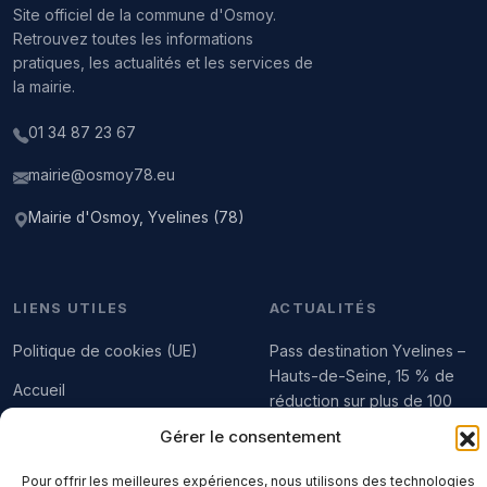
Site officiel de la commune d'Osmoy.
Retrouvez toutes les informations
pratiques, les actualités et les services de
la mairie.
01 34 87 23 67
mairie@osmoy78.eu
Mairie d'Osmoy, Yvelines (78)
LIENS UTILES
ACTUALITÉS
Politique de cookies (UE)
Pass destination Yvelines –
Hauts-de-Seine, 15 % de
Accueil
réduction sur plus de 100
sites touristiques, culturels,
Arrêtés municipaux (bruit,
Gérer le consentement
sportifs et de loisirs
brûlage des déchets…)
Pour offrir les meilleures expériences, nous utilisons des technologies