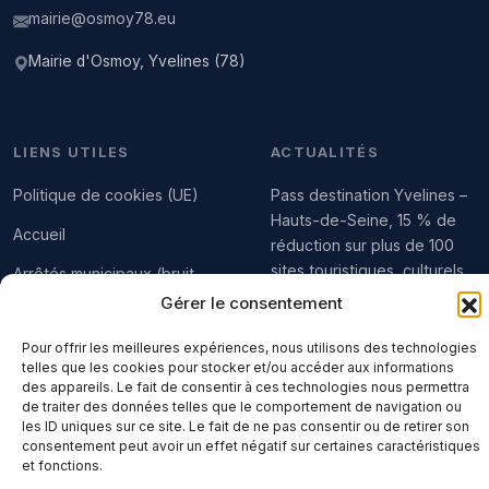
mairie@osmoy78.eu
Mairie d'Osmoy, Yvelines (78)
LIENS UTILES
ACTUALITÉS
Politique de cookies (UE)
Pass destination Yvelines –
Hauts-de-Seine, 15 % de
Accueil
réduction sur plus de 100
sites touristiques, culturels,
Arrêtés municipaux (bruit,
sportifs et de loisirs
brûlage des déchets…)
Gérer le consentement
Pour offrir les meilleures expériences, nous utilisons des technologies
telles que les cookies pour stocker et/ou accéder aux informations
RAPPORTS DU CONSEIL
des appareils. Le fait de consentir à ces technologies nous permettra
de traiter des données telles que le comportement de navigation ou
les ID uniques sur ce site. Le fait de ne pas consentir ou de retirer son
Contacter la mairie
consentement peut avoir un effet négatif sur certaines caractéristiques
et fonctions.